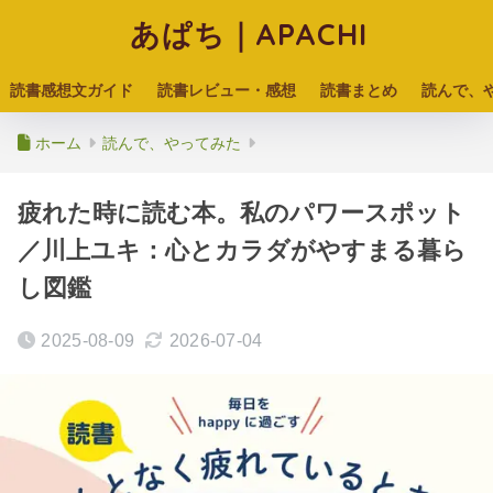
あぱち｜APACHI
読書感想文ガイド
読書レビュー・感想
読書まとめ
読んで、
ホーム
読んで、やってみた
疲れた時に読む本。私のパワースポット
／川上ユキ：心とカラダがやすまる暮ら
し図鑑
2025-08-09
2026-07-04