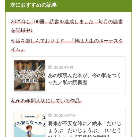
次におすすめの記事
2025年は100冊、読書を達成しました！毎月の読書
を記録中↓
朝活を楽しんでおります！「朝は人生のボーナスタ
イム」
2025-11-19
あの頃読んだ本が、今の私をつく
った／私の読書歴
私が25年間大切にしている作品
↓
2025-07-14
将来が不安な時に／絵本「だいじ
ょうぶ だいじょうぶ」（いとう