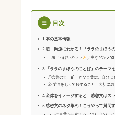
目次
1.本の基本情報
2.超・簡潔にわかる！『ララのまほう
元気いっぱいのララ
／主な登場人物
3.「ララのまほうのことば」のテーマ
①言葉の力｜前向きな言葉は、自分に
② 愛情をもって接すること｜大切に
4.全体をイメージすると、感想文はス
5.感想文のネタ集め！こうやって質問
ララの言葉から考える｜“まほうのこと