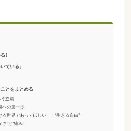
いる】
めいている』
たことをまとめる
いう立場
感への第一歩
る世界であってほしい」｜“生きる自由”
さ”と“痛み”