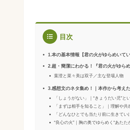
目次
1.本の基本情報【君の火がゆらめいて
2.超・簡潔にわかる！『君の火がゆら
葉澄と菜々美は双子／主な登場人物
3.感想文のネタ集め！｜本作から考え
「しょうがない」｜“きょうだい児”と
「まずは相手を知ること」｜理解や共
「どんなひとでも当たり前に生きていけ
“良心の火”｜胸の奥でゆらめく“あたたか