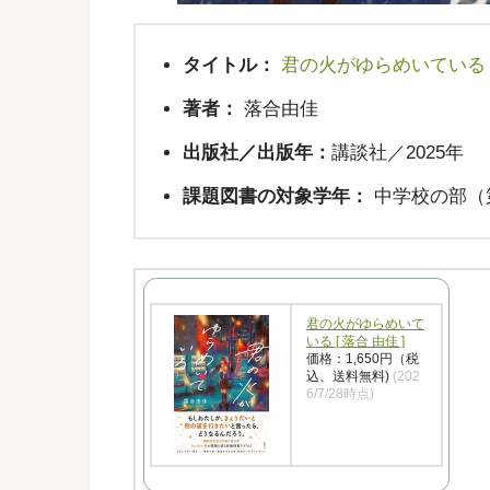
タイトル：
君の火がゆらめいている
著者：
落合由佳
出版社／出版年：
講談社／2025年
課題図書の対象学年：
中学校の部（第
君の火がゆらめいて
いる [ 落合 由佳 ]
価格：1,650円（税
込、送料無料)
(202
6/7/28時点)